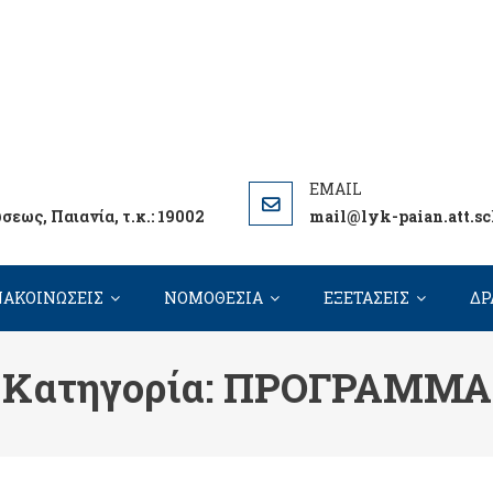
ΠΑΙΑΝΙΑΣ ΔΗΜΟΣΘΕΝΕΙΟ
 ΤΟΥ ΣΧΟΛΕΙΟΥ ΜΑΣ
εως, Παιανία, τ.κ.: 19002
mail@lyk-paian.att.sc
ΑΚΟΙΝΩΣΕΙΣ
ΝΟΜΟΘΕΣΙΑ
ΕΞΕΤΑΣΕΙΣ
ΔΡ
Κατηγορία:
ΠΡΟΓΡΑΜΜΑ