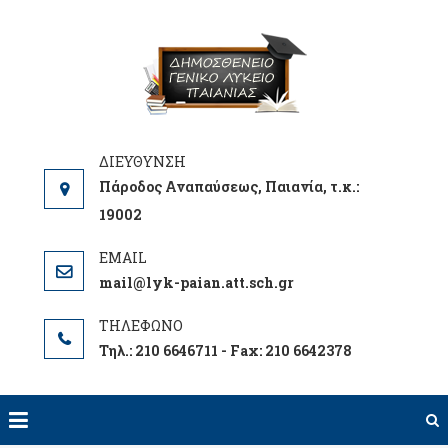
Skip
to
ΓΕΝΙΚΟ
ΕΝΗΜΕΡΩΘΕΙΤΕ
content
ΛΥΚΕΙΟ
ΓΙΑ ΤΑ ΝΕΑ ΤΟΥ
ΠΑΙΑΝΙΑ
ΣΧΟΛΕΙΟΥ ΜΑΣ
ΔΗΜΟΣΘΕΝ
Πάροδος Αναπαύσεως, Παιανία, τ.κ.:
19002
mail@lyk-paian.att.sch.gr
Τηλ.: 210 6646711 - Fax: 210 6642378