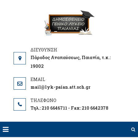
Skip
to
ΓΕΝΙΚΟ
ΕΝΗΜΕΡΩΘΕΙΤΕ
content
ΛΥΚΕΙΟ
ΓΙΑ ΤΑ ΝΕΑ ΤΟΥ
ΠΑΙΑΝΙΑ
ΣΧΟΛΕΙΟΥ ΜΑΣ
ΔΗΜΟΣΘΕΝ
Πάροδος Αναπαύσεως, Παιανία, τ.κ.:
19002
mail@lyk-paian.att.sch.gr
Τηλ.: 210 6646711 - Fax: 210 6642378