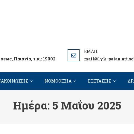
ΠΑΙΑΝΙΑΣ ΔΗΜΟΣΘΕΝΕΙΟ
 ΤΟΥ ΣΧΟΛΕΙΟΥ ΜΑΣ
εως, Παιανία, τ.κ.: 19002
mail@lyk-paian.att.sc
ΑΚΟΙΝΩΣΕΙΣ
ΝΟΜΟΘΕΣΙΑ
ΕΞΕΤΑΣΕΙΣ
ΔΡ
Ημέρα:
5 Μαΐου 2025