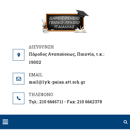
Skip
to
ΓΕΝΙΚΟ
ΕΝΗΜΕΡΩΘΕΙΤΕ
content
ΛΥΚΕΙΟ
ΓΙΑ ΤΑ ΝΕΑ ΤΟΥ
ΠΑΙΑΝΙΑ
ΣΧΟΛΕΙΟΥ ΜΑΣ
ΔΗΜΟΣΘΕΝ
Πάροδος Αναπαύσεως, Παιανία, τ.κ.:
19002
mail@lyk-paian.att.sch.gr
Τηλ.: 210 6646711 - Fax: 210 6642378