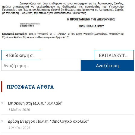
Πλοήγηση
Επίσκεψη στο ΟΑΚΑ
ΕΚΠΑΙΔΕΥΤΙΚΗ ΕΚΔΡΟΜΗ ΣΤΡΑΣΒΟΥΡΓΟ 1-4/2/2025
Αναζήτηση
άρθρων
για:
ΠΡΌΣΦΑΤΑ ΆΡΘΡΑ
Επίσκεψη στη Μ.Α.Φ. “Γαλιλαία”
8 Μαΐου 2026
Δράση Ενεργού Πολίτη: “Οικολογικό σχολείο”
7 Μαΐου 2026