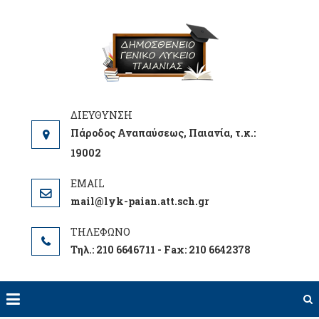
Skip
to
ΓΕΝΙΚΟ
ΕΝΗΜΕΡΩΘΕΙΤΕ
content
ΛΥΚΕΙΟ
ΓΙΑ ΤΑ ΝΕΑ ΤΟΥ
ΠΑΙΑΝΙΑ
ΣΧΟΛΕΙΟΥ ΜΑΣ
ΔΗΜΟΣΘΕΝ
Πάροδος Αναπαύσεως, Παιανία, τ.κ.:
19002
mail@lyk-paian.att.sch.gr
Τηλ.: 210 6646711 - Fax: 210 6642378