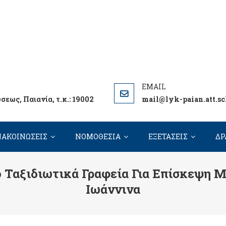
ΠΑΙΑΝΙΑΣ ΔΗΜΟΣΘΕΝΕΙΟ
 ΤΟΥ ΣΧΟΛΕΙΟΥ ΜΑΣ
εως, Παιανία, τ.κ.: 19002
mail@lyk-paian.att.sc
ΑΚΟΙΝΩΣΕΙΣ
ΝΟΜΟΘΕΣΙΑ
ΕΞΕΤΑΣΕΙΣ
ΔΡ
 Ταξιδιωτικά Γραφεία Για Επίσκεψη Μ
Ιωάννινα