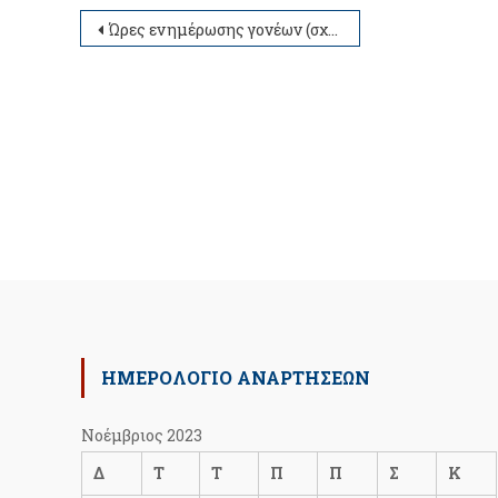
Πλοήγηση
Ώρες ενημέρωσης γονέων (σχολικό έτος 2024-2025)
άρθρων
ΗΜΕΡΟΛΟΓΙΟ ΑΝΑΡΤΗΣΕΩΝ
Νοέμβριος 2023
Δ
Τ
Τ
Π
Π
Σ
Κ