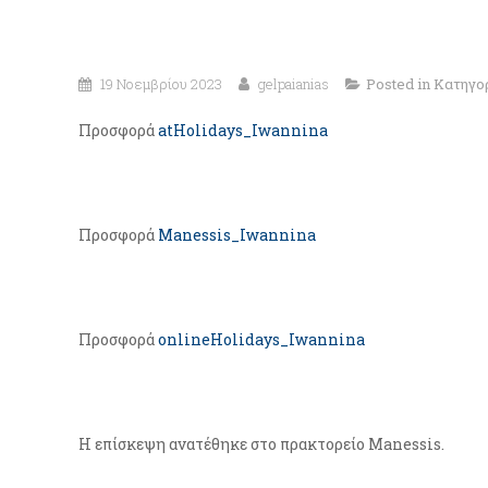
19 Νοεμβρίου 2023
gelpaianias
Posted in
Κατηγο
Προσφορά
atHolidays_Iwannina
Προσφορά
Manessis_Iwannina
Προσφορά
onlineHolidays_Iwannina
Η επίσκεψη ανατέθηκε στο πρακτορείο Manessis.