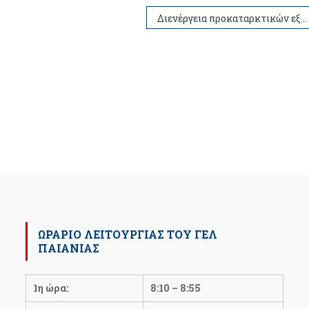
Διενέργεια προκαταρκτικών εξετάσεων (ΠΚΕ) για την εισαγωγή στις Σχολές του Λιμενικού Σώματος, στις Στρατιωτικές Σχολές, στις Σχολές του Πυροσβεστικού Σώματος, στις Σχολές της Ελληνικής Αστυνομίας και υγειονομικών εξετάσεων για τις Ακαδημίες Εμπορικού Ναυτικού, έτους 2024
ΩΡΆΡΙΟ ΛΕΙΤΟΥΡΓΊΑΣ ΤΟΥ ΓΕΛ
ΠΑΙΑΝΊΑΣ
1η ώρα:
8:10 – 8:55